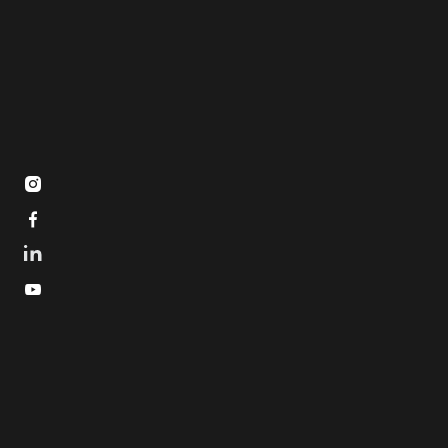


