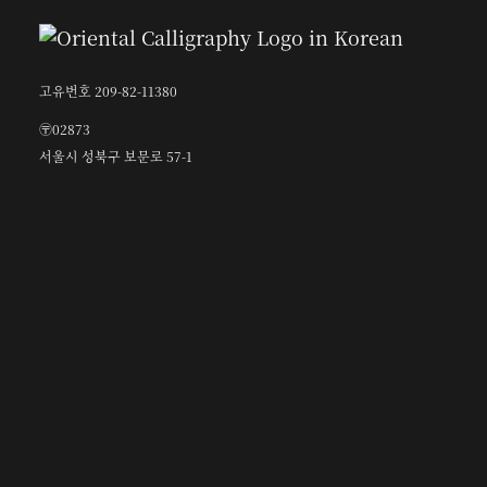
고유번호 209-82-11380
〶02873
서울시 성북구 보문로 57-1
6층 (보문동7가, 중앙빌딩)
☎︎ 0502-5550-8700
FAX 0504-256-6600
info@orientalcalligraphy.org
무통장 입금계좌 : 신한은행 100-028-611714