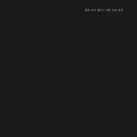
입회
공지
블로그
강좌
모금
문의