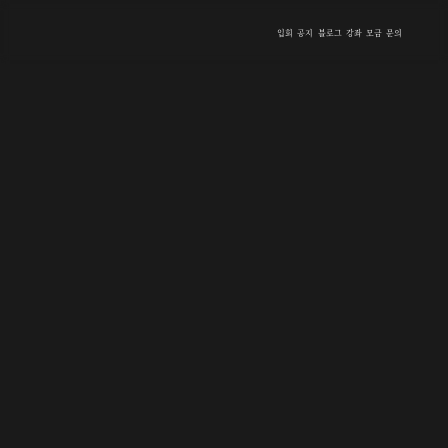
입회
공지
블로그
강좌
모금
문의