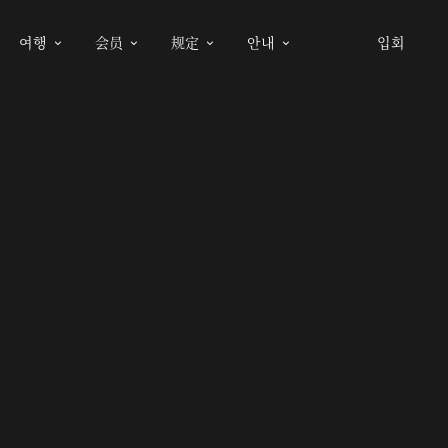
여행
会员
规定
안내
입회



