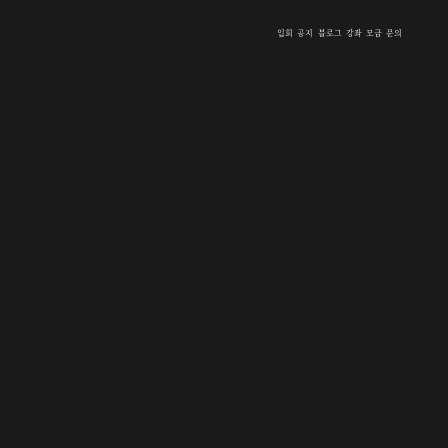
입회
공지
블로그
강좌
모금
문의