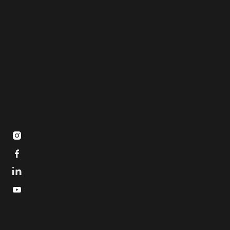


