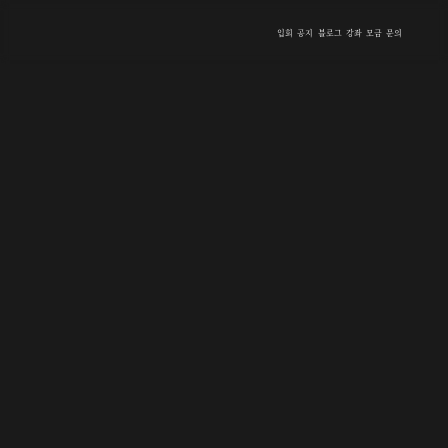
입회
공지
블로그
강좌
모금
문의