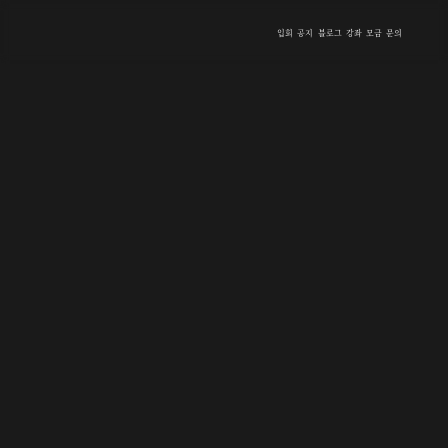
입회
공지
블로그
강좌
모금
문의