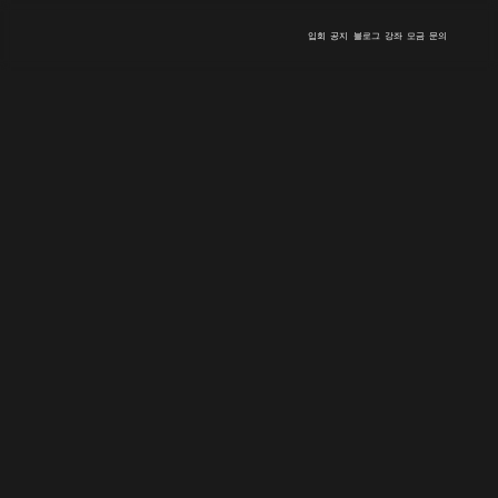
입회
공지
블로그
강좌
모금
문의