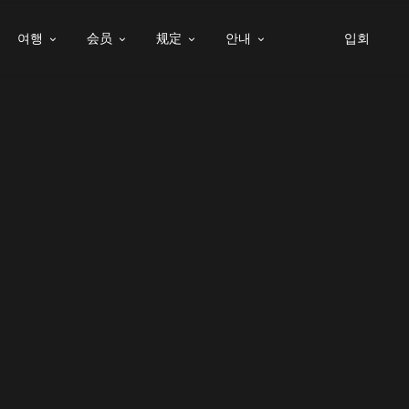
여행
会员
规定
안내
입회



