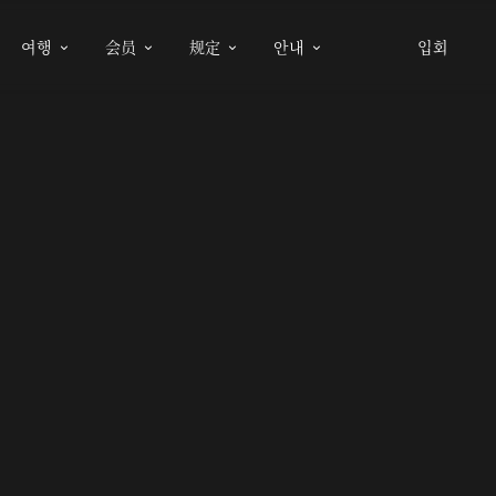
여행
会员
规定
안내
입회



