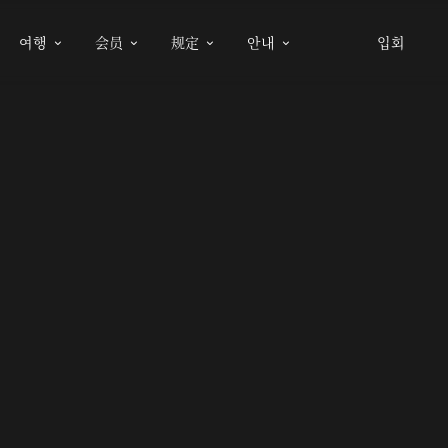
여행
会员
规定
안내
입회



