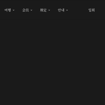
여행
会员
规定
안내
입회



