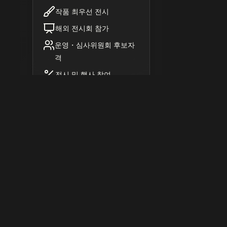
작품 최우선 전시
해외 전시회 참가
운영・심사위원회 후보자
격
전시 및 행사 참여
동양서예 상품 정회원 특별할
인
후원 ・ 제휴사 정회원 특별혜
택
연회비
마이페이
납부
지