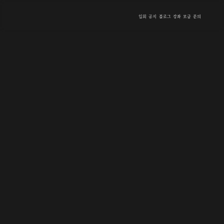
입회
공지
블로그
강좌
모금
문의