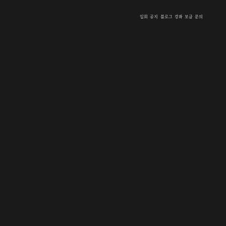
입회
공지
블로그
강좌
모금
문의