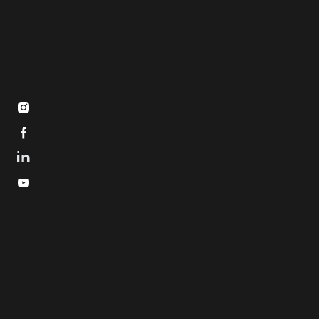


