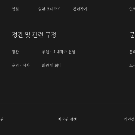
임원
일본 초대작가
청년작가
연
정관 및 관련 규정
문
정관
추천ㆍ초대작가 선임
문
운영ㆍ심사
회원 및 회비
모
약관
저작권 정책
개인정