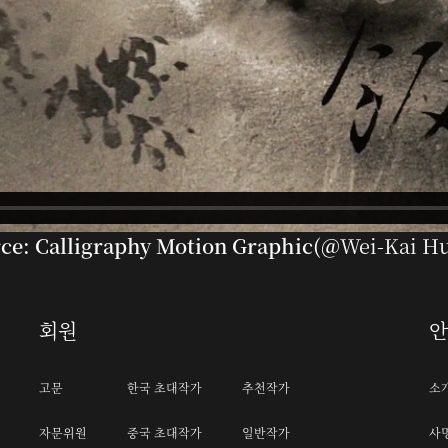
ce: Calligraphy Motion Graphic(@
Wei-Kai H
회원
고문
한국 초대작가
추천작가
소
자문위원
중국 초대작가
일반작가
사