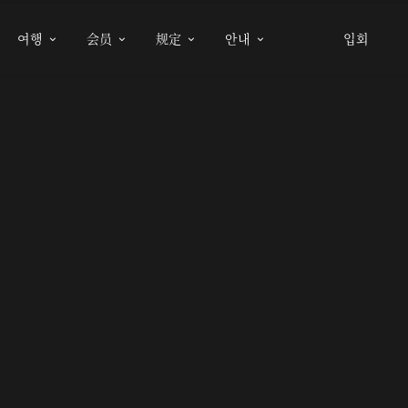
여행
会员
规定
안내
입회



