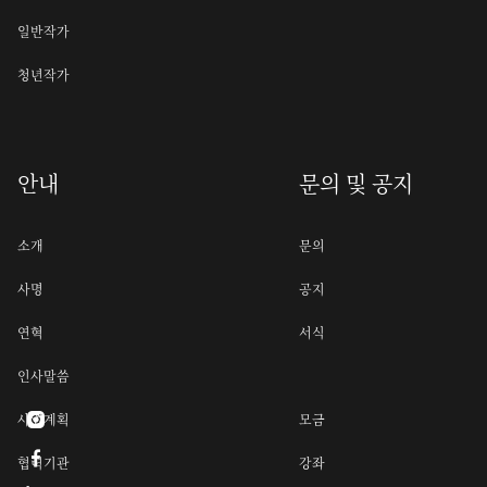
일반작가
청년작가
안내
문의 및 공지
소개
문의
사명
공지
연혁
서식
인사말씀
사업계획
모금


협력기관
강좌