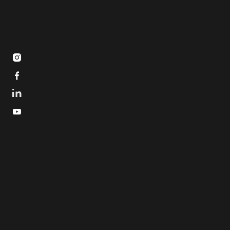


