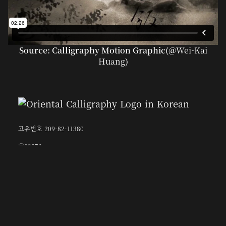
Source: Calligraphy Motion Graphic(@
Wei-Kai
Huang
)
고유번호 209-82-11380
〶02873
서울시 성북구 보문로 57-1
6층 (보문동7가, 중앙빌딩)
☎︎ 0502-5550-8700
FAX 0504-256-6600