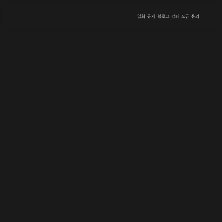
입회
공지
블로그
강좌
모금
문의