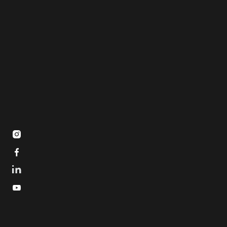


