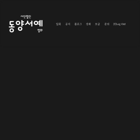
입회
공지
블로그
강좌
모금
문의
Log Out