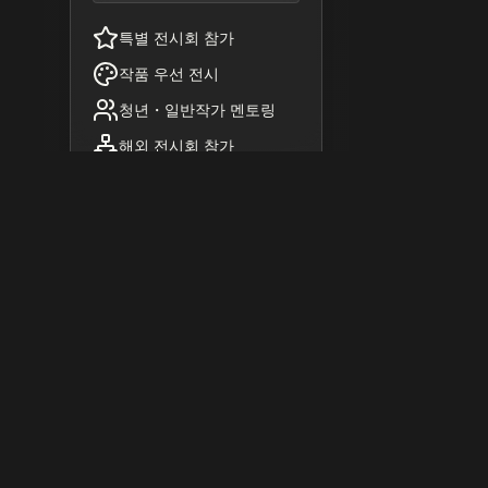
특별 전시회 참가
작품 우선 전시
청년・일반작가 멘토링
해외 전시회 참가
전시 및 행사 참여
동양서예 상품 정회원 특별할
인
후원 ・ 제휴사 특별혜택
연회비
마이페이
납부
지