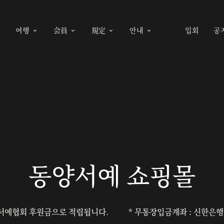
여행
会員
規定
안내
입회
공





동양서예 쇼핑몰
서예협회 후원금으로 적립됩니다.
* 무통장입금계좌 : 신한은행 