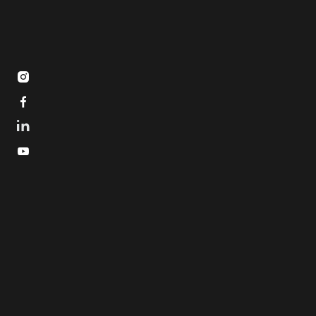


