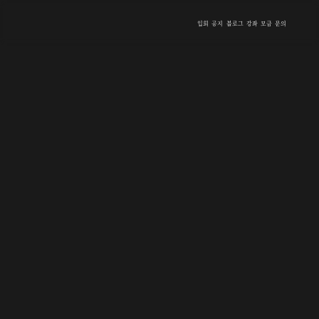
입회
공지
블로그
강좌
모금
문의