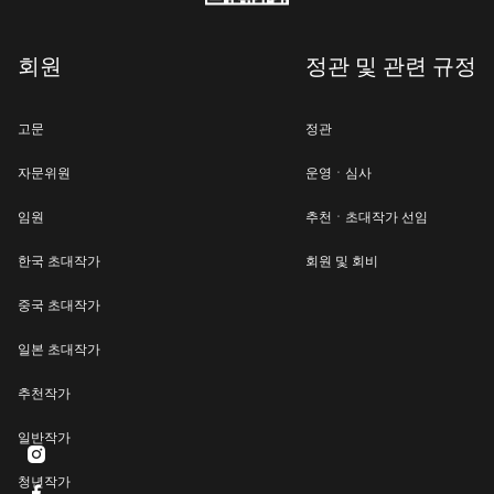
회원
정관 및 관련 규정
고문
정관
자문위원
운영ㆍ심사
임원
추천ㆍ초대작가 선임
한국 초대작가
회원 및 회비
중국 초대작가
일본 초대작가
추천작가
일반작가

청년작가
