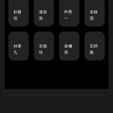
朴勝
邊堯
申秀
李鍾
培
寅
一
淵
林東
全德
崔欄
玄昞
九
培
周
璨