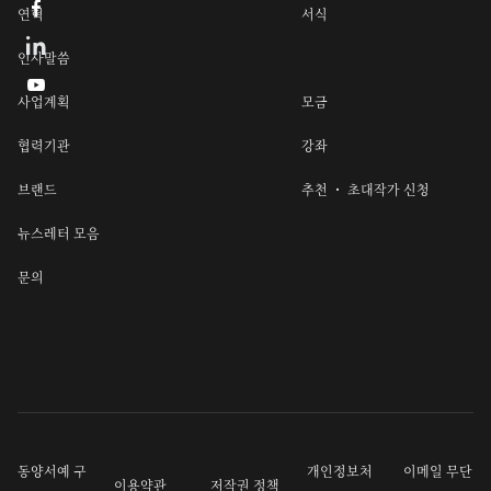

연혁
서식
인사말씀

사업계획
모금
협력기관
강좌
브랜드
추천 ・ 초대작가 신청
뉴스레터 모음
문의
동양서예 구
개인정보처
이메일 무단
이용약관
저작권 정책