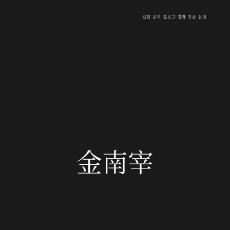
입회
공지
블로그
강좌
모금
문의
金南宰