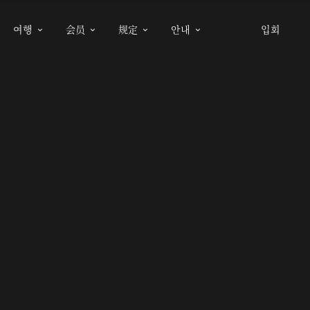
여행
会员
规定
안내
입회



