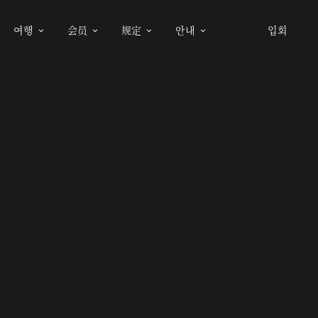
여행
会员
规定
안내
입회



