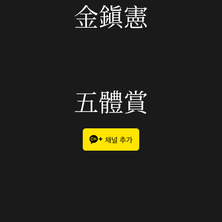
金鎭憲
五體賞