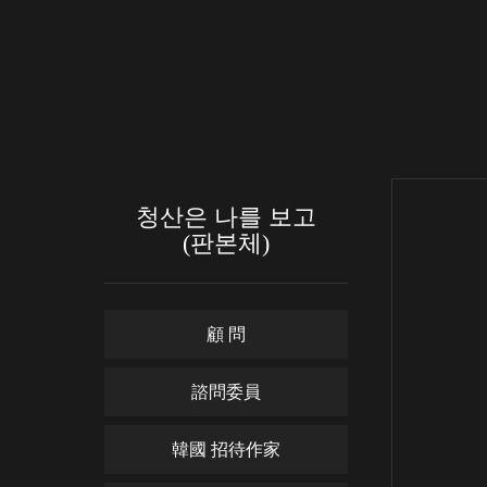
청산은 나를 보고
(판본체)
顧 問
諮問委員
韓國 招待作家