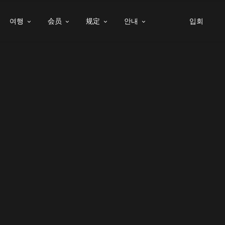
여행
会员
规定
안내
입회



