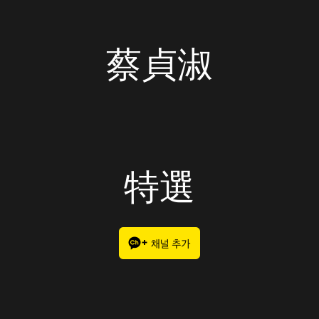
蔡貞淑
特選