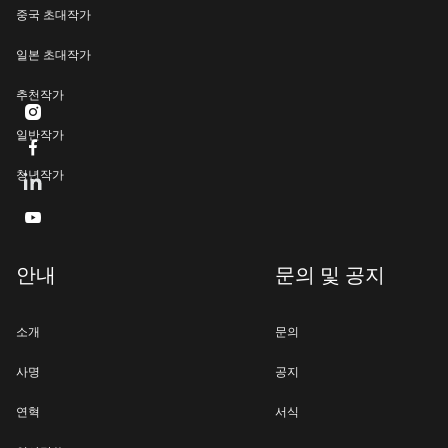
중국 초대작가
일본 초대작가
추천작가

일반작가

청년작가

안내
문의 및 공지
소개
문의
사명
공지
연혁
서식