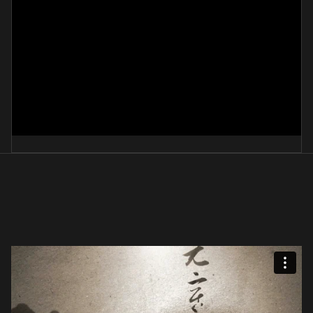
최남선 시
鄭成朝