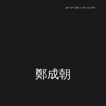
입회
공지
블로그
강좌
모금
문의
鄭成朝