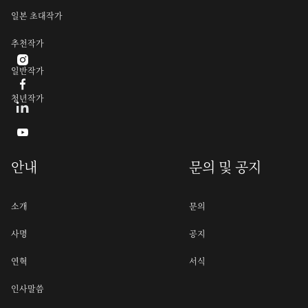
일본 초대작가
추천작가

일반작가

청년작가

안내
문의 및 공지
소개
문의
사명
공지
연혁
서식
인사말씀