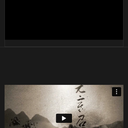
도연명 독산해경
高駿一