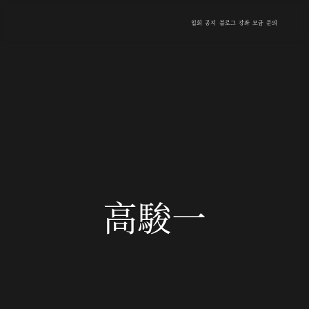
입회
공지
블로그
강좌
모금
문의
高駿一