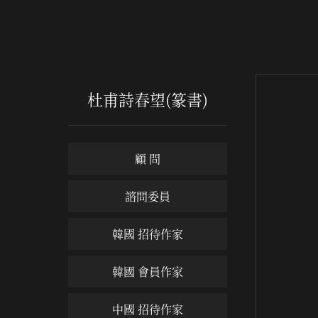
杜甫詩春望(篆書)
顧 問
諮問委員
韓國 招待作家
韓國 會員作家
中國 招待作家