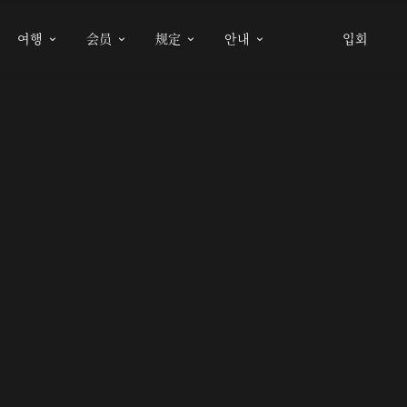
여행
会员
规定
안내
입회



