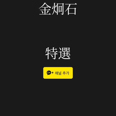
金炯石
特選