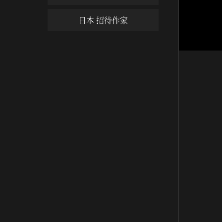
日本 招待作家
杜甫詩