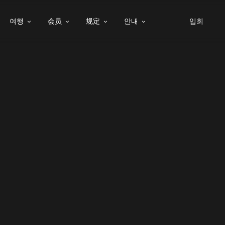
여행
会员
规定
안내
입회



