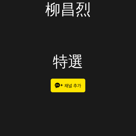
柳昌烈
特選