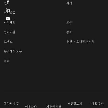

연혁
서식
인사말씀

사업계획
모금
협력기관
강좌
브랜드
추천 ・ 초대작가 신청
뉴스레터 모음
문의
동양서예 구
개인정보처
이메일 무단
이용약관
저작권 정책