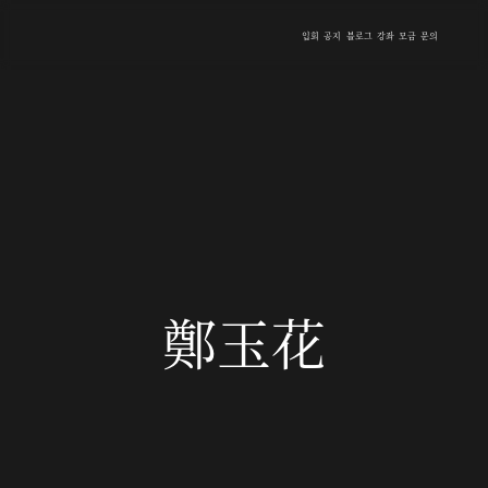
입회
공지
블로그
강좌
모금
문의
鄭玉花