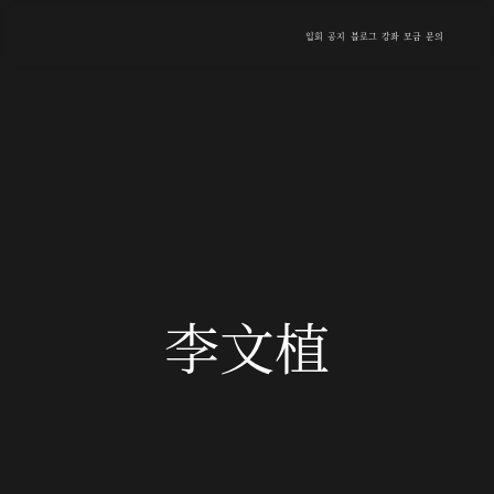
입회
공지
블로그
강좌
모금
문의
李文植