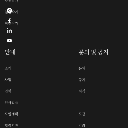
추천작가

일반작가

청년작가

안내
문의 및 공지
소개
문의
사명
공지
연혁
서식
인사말씀
사업계획
모금
협력기관
강좌