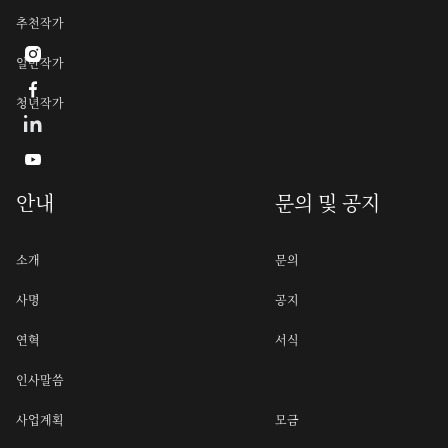
추천작가

일반작가

청년작가

안내
문의 및 공지
소개
문의
사명
공지
연혁
서식
인사말씀
사업계획
모금