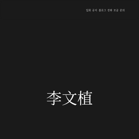
입회
공지
블로그
강좌
모금
문의
李文植