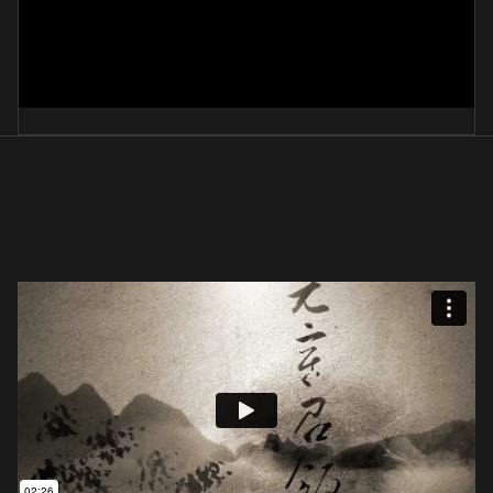
한굉시 한식
李文植