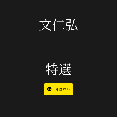
文仁弘
特選