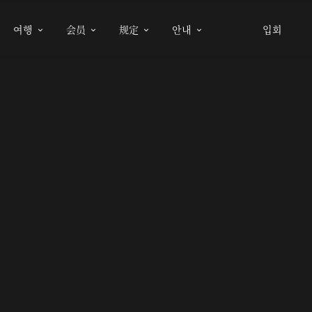
여행
会员
规定
안내
입회



