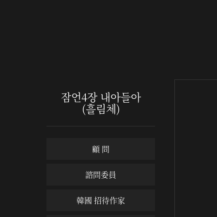
잠언4장 내아들아
(흘림체)
顧 問
諮問委員
韓國 招待作家