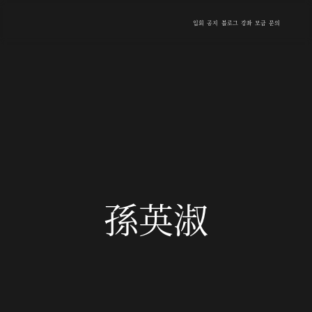
입회
공지
블로그
강좌
모금
문의
孫英淑