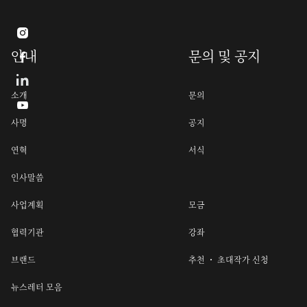

안내
문의 및 공지

소개
문의

사명
공지
연혁
서식
인사말씀
사업계획
모금
협력기관
강좌
브랜드
추천 ・ 초대작가 신청
뉴스레터 모음