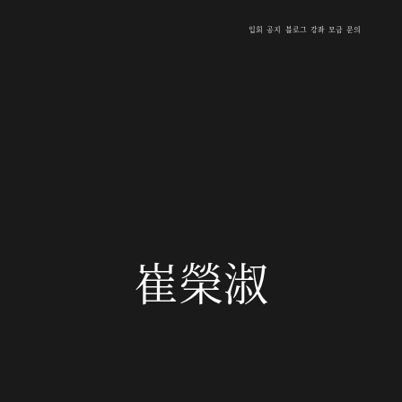
입회
공지
블로그
강좌
모금
문의
崔榮淑