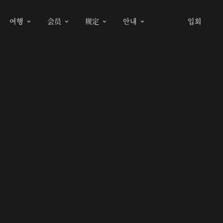
여행
会员
规定
안내
입회



