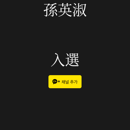
孫英淑
入選