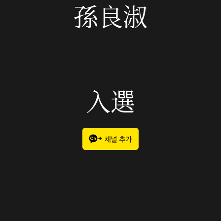
孫良淑
入選