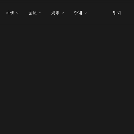
여행
会员
规定
안내
입회



