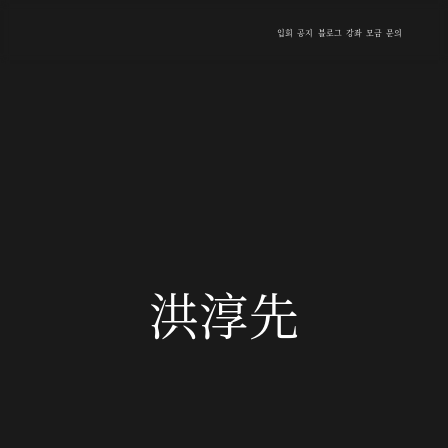
입회
공지
블로그
강좌
모금
문의
洪淳先