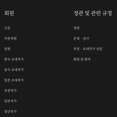
회원
정관 및 관련 규정
고문
정관
자문위원
운영ㆍ심사
임원
추천ㆍ초대작가 선임
한국 초대작가
회원 및 회비
중국 초대작가
일본 초대작가
추천작가
일반작가
청년작가