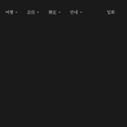
여행
会员
规定
안내
입회



