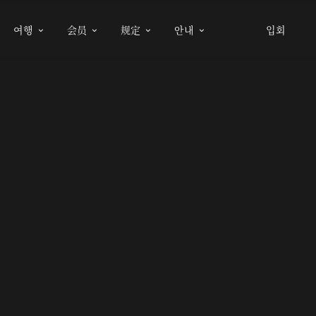
여행
会员
规定
안내
입회



