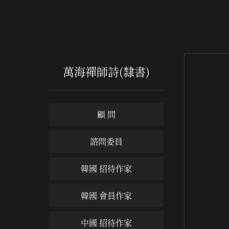
萬海禪師詩(隸書)
顧 問
諮問委員
韓國 招待作家
韓國 會員作家
中國 招待作家