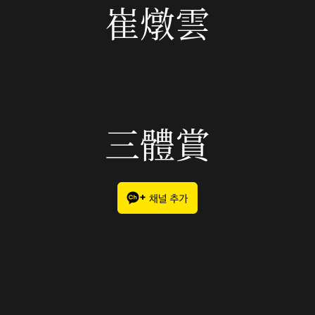
崔燉雲
三體賞