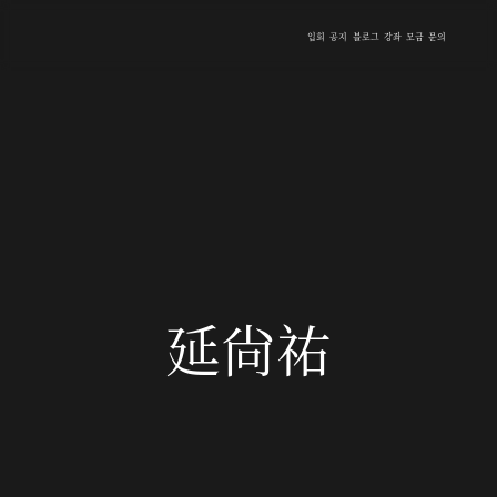
입회
공지
블로그
강좌
모금
문의
延尙祐