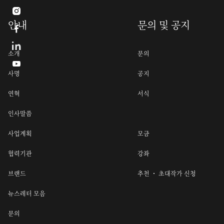

안내
문의 및 공지

소개
문의

사명
공지
연혁
서식
인사말씀
사업계획
모금
협력기관
강좌
브랜드
추천 ・ 초대작가 신청
뉴스레터 모음
문의