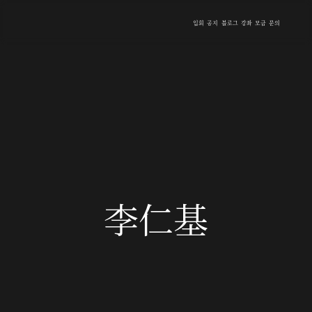
입회
공지
블로그
강좌
모금
문의
李仁基