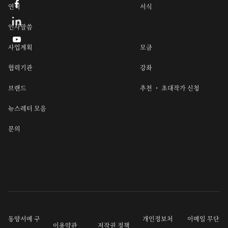

연혁
서식
인사말씀

사업계획
모금
협력기관
강좌
브랜드
추천 ・ 초대작가 신청
뉴스레터 모음
문의
동양서예 구
개인정보처
이메일 무단
이용약관
저작권 정책