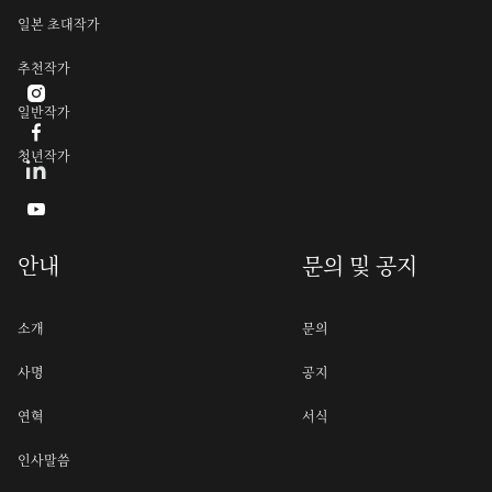
일본 초대작가
추천작가

일반작가

청년작가

안내
문의 및 공지
소개
문의
사명
공지
연혁
서식
인사말씀