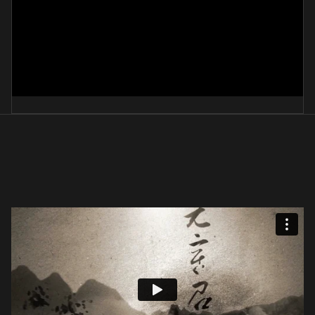
요한복음 14장
崔恩珠