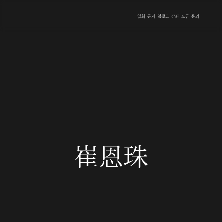
입회
공지
블로그
강좌
모금
문의
崔恩珠