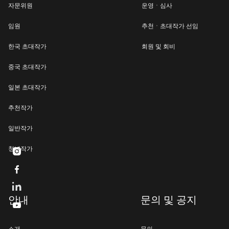
자문위원
운영ㆍ심사
임원
추천ㆍ초대작가 선임
한국 초대작가
회원 및 회비
중국 초대작가
일본 초대작가
추천작가
일반작가
청년작가


안내
문의 및 공지
