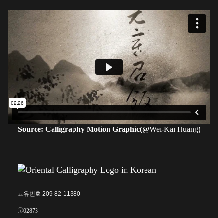
Source: Calligraphy Motion Graphic(@
Wei-Kai Huang
)
고유번호 209-82-11380
〶02873