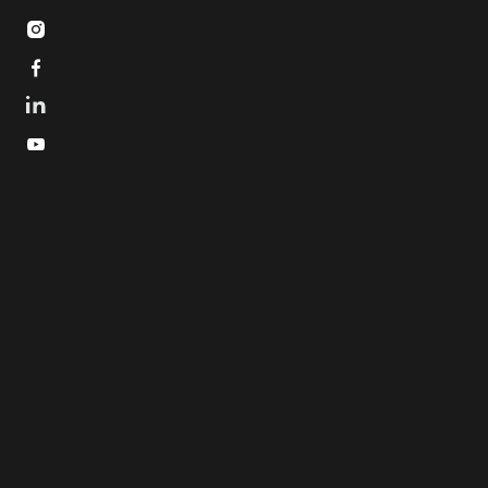


