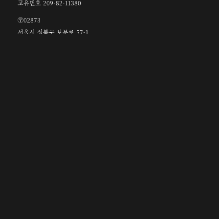
고유번호 209-82-11380
〶02873
서울시 성북구 보문로 57-1
6층 (보문동7가, 중앙빌딩)
☎︎ 0502-5550-8700
FAX 0504-256-6600
info@orientalcalligraphy.org
무통장 입금계좌 : 신한은행 100-028-611714
회원
정관 및 관련 규정