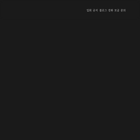
입회
공지
블로그
강좌
모금
문의