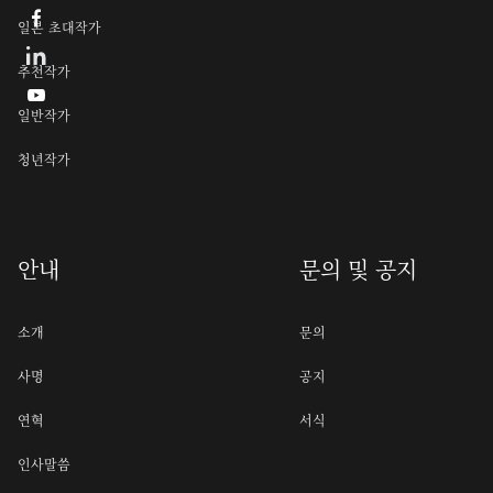

일본 초대작가
추천작가

일반작가
청년작가
안내
문의 및 공지
소개
문의
사명
공지
연혁
서식
인사말씀