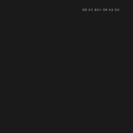
입회
공지
블로그
강좌
모금
문의