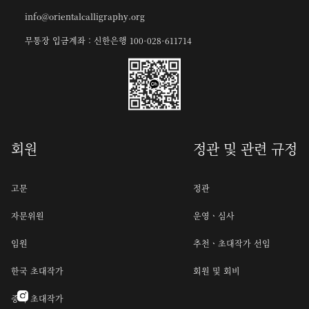
info@orientalcalligraphy.org
무통장 입금계좌 : 신한은행 100-028-611714
회원
정관 및 관련 규정
고문
정관
자문위원
운영ㆍ심사
임원
추천ㆍ초대작가 선임
한국 초대작가
회원 및 회비

중국 초대작가