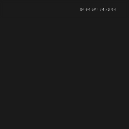
입회
공지
블로그
강좌
모금
문의