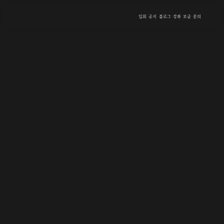
입회
공지
블로그
강좌
모금
문의