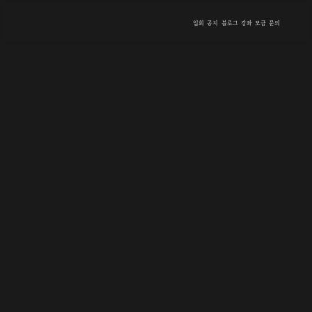
입회
공지
블로그
강좌
모금
문의