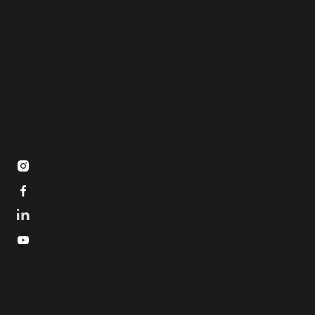


