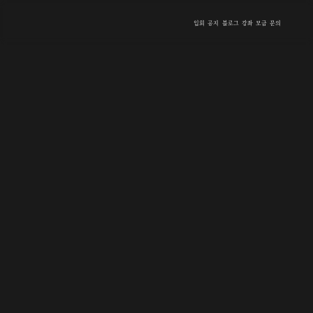
입회
공지
블로그
강좌
모금
문의